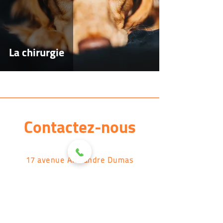
La chirurgie
Contactez-nous
17 avenue Alexandre Dumas
13008 Marseille
TEL :
04 91 22 86 40
MAIL :
veto@vetborely.com