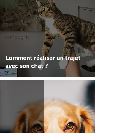
Chat
Nouveaux
animaux
de
compagnie
Comment réaliser un trajet
avec son chat ?