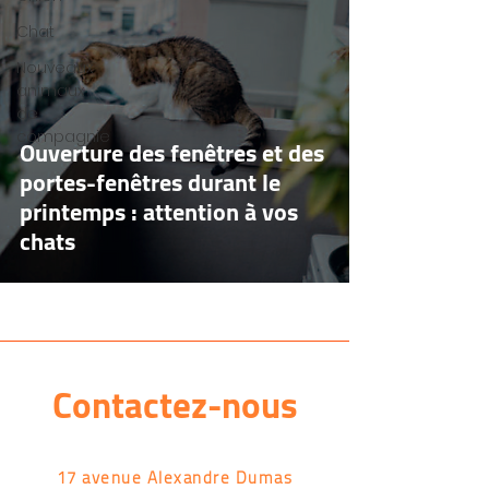
Chat
Nouveaux
animaux
de
compagnie
Ouverture des fenêtres et des
portes-fenêtres durant le
printemps : attention à vos
chats
Contactez-nous
17 avenue Alexandre Dumas