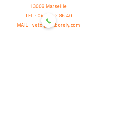
13008 Marseille
TEL :
04 91 22 86 40
MAIL :
veto@vetborely.com
Horaires
Du lundi au samedi : 8h - 19h
Suivez-nous !