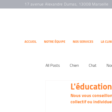
17 avenue Alexandre Dumas, 13008 Marseille
ACCUEIL
NOTRE ÉQUIPE
NOS SERVICES
LA CLI
All Posts
Chien
Chat
No
L'éducation
Nous vous conseillons
collectif ou individue