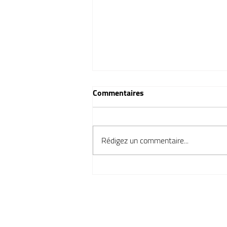
Commentaires
Rédigez un commentaire...
Comment nettoyer les oreilles
de votre chien ?