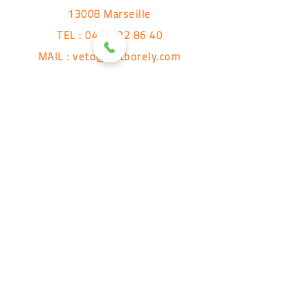
13008 Marseille
TEL :
04 91 22 86 40
MAIL :
veto@vetborely.com
Horaires
Du lundi au samedi : 8h - 19h
Suivez-nous !