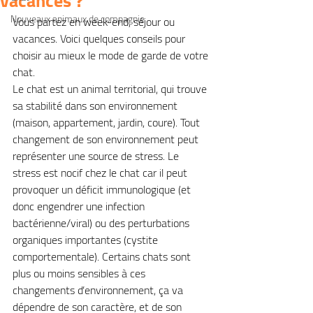
vacances ?
Nouveaux animaux de compagnie
Vous partez en week-end, séjour ou 
vacances. Voici quelques conseils pour 
choisir au mieux le mode de garde de votre 
chat.
Le chat est un animal territorial, qui trouve 
sa stabilité dans son environnement 
(maison, appartement, jardin, coure). Tout 
changement de son environnement peut 
représenter une source de stress. Le 
stress est nocif chez le chat car il peut 
provoquer un déficit immunologique (et 
donc engendrer une infection 
bactérienne/viral) ou des perturbations 
organiques importantes (cystite 
comportementale). Certains chats sont 
plus ou moins sensibles à ces 
changements d’environnement, ça va 
dépendre de son caractère, et de son 