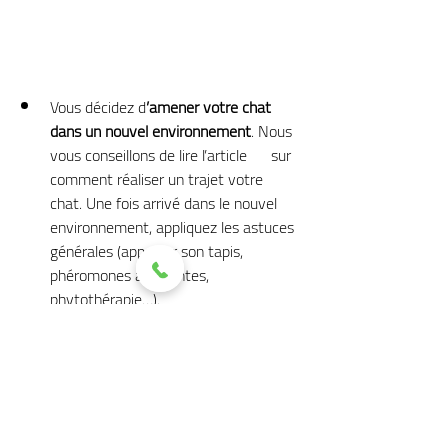
Vous décidez d
’amener votre chat 
dans un nouvel environnement
. Nous 
vous conseillons de lire l’article      sur 
comment réaliser un trajet votre 
chat. Une fois arrivé dans le nouvel 
environnement, appliquez les astuces 
générales (apporter son tapis, 
phéromones apaisantes, 
phytothérapie…).
Bonnes vacances à vous ! 
N’hésitez pas à nous partager par e-mail 
ou sur les réseaux vos expériences de 
garde.
Bien-être
garde chat
mode de garde chat
hôtel à chat