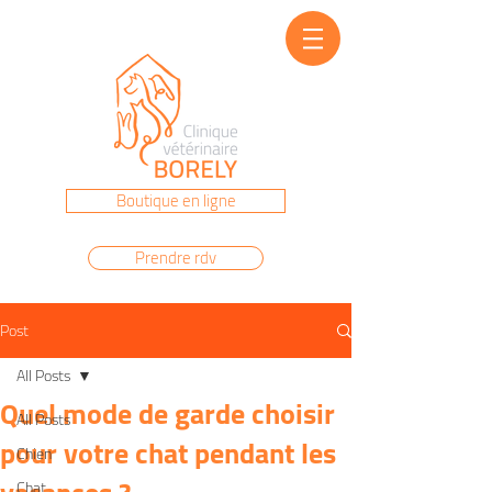
Prenez rendez-vous au
04 91 22 86 40
Boutique en ligne
Prendre rdv
Post
All Posts
Quel mode de garde choisir
All Posts
pour votre chat pendant les
Chien
Chat