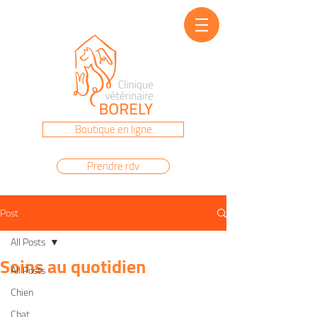
Prenez rendez-vous au
04 91 22 86 40
Boutique en ligne
Prendre rdv
Post
All Posts
Soins au quotidien
All Posts
Chien
Chat