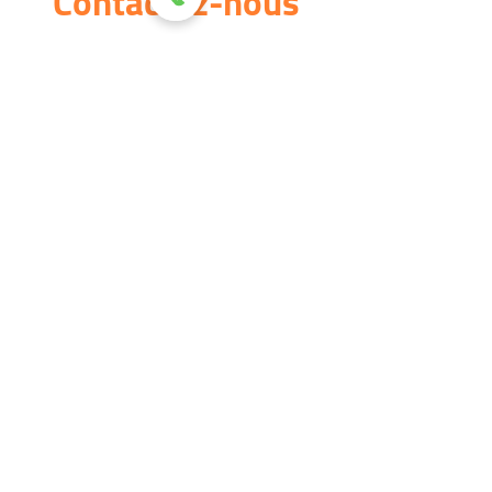
Contactez-nous
17 avenue Alexandre Dumas
13008 Marseille
TEL :
04 91 22 86 40
MAIL :
veto@vetborely.com
Horaires
Du lundi au samedi : 8h - 19h
Suivez-nous !